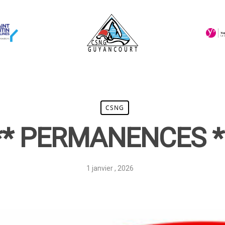
CSNG
** PERMANENCES *
1 janvier , 2026