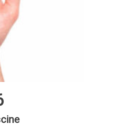
6
scine