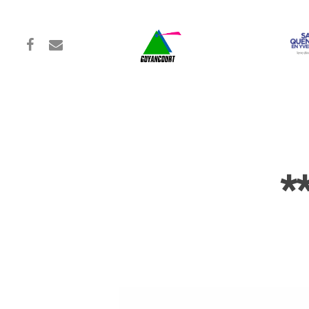
*
Hit enter to search or ESC to close