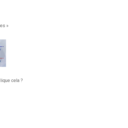
es »
plique cela ?