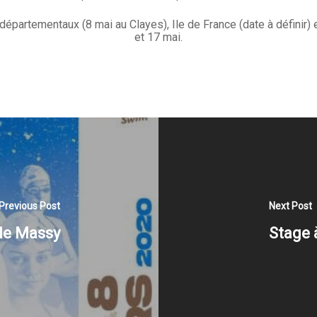
départementaux (8 mai au Clayes), Ile de France (date à définir) 
et 17 mai.
Previous Post
Next Post
de Massy
Stage 