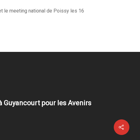
et le meeting national de Poissy les 16
à Guyancourt pour les Avenirs